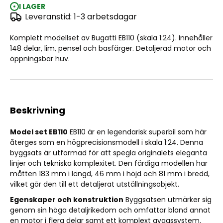
I LAGER
Leveranstid: 1-3 arbetsdagar
Model set EB110 1:24
Komplett modellset av Bugatti EB110 (skala 1:24). Innehåller
148 delar, lim, pensel och basfärger. Detaljerad motor och
öppningsbar huv.
Beskrivning
Model set EB110
EB110 är en legendarisk superbil som här
återges som en högprecisionsmodell i skala 1:24. Denna
byggsats är utformad för att spegla originalets eleganta
linjer och tekniska komplexitet. Den färdiga modellen har
måtten 183 mm i längd, 46 mm i höjd och 81 mm i bredd,
vilket gör den till ett detaljerat utställningsobjekt.
Egenskaper och konstruktion
Byggsatsen utmärker sig
genom sin höga detaljrikedom och omfattar bland annat
en motor i flera delar samt ett komplext avgassystem.