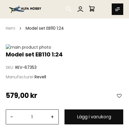
SEARCH
MIN VARUKORG
Hem
Model set EB110 1:24
Hoppa
till
Hoppa
Model set EB110 1:24
slutet
till
av
början
SKU
REV-67353
bildgalleriet
av
bildgalleriet
Manufacturer
Revell
579,00 kr
-
+
Lägg i varukorg