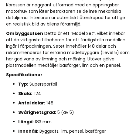
Karossen är noggrant utformad med en öppningsbar
motorhuv som låter betraktaren se de inre mekaniska
detaljerna. Interiören är autentiskt återskapad för att ge
en realistisk bild av bilens förarmiljö.
Om byggsatsen
Detta är ett ”Model Set”, vilket innebär
att de viktigaste tillbehören för att färdigställa modellen
ingår i förpackningen. Setet innehåller 148 delar och
rekommenderas för erfarna modellbyggare (Level 5) som
har god vana av limning och målning. Utöver själva
plastmodellen medföljer basfärger, lim och en pensel.
Specifikationer
Typ:
Supersportbil
Skala:
1:24
Antal delar:
148
Svårighetsgrad:
5 (av 5)
Längd:
183 mm
Innehåll:
Byggsats, lim, pensel, basfärger