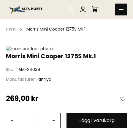
SEARCH
MIN VARUKORG
Hem
Morris Mini Cooper 1275S Mk.1
Hoppa
till
Hoppa
Morris Mini Cooper 1275S Mk.1
slutet
till
av
början
SKU
TAM-24039
bildgalleriet
av
bildgalleriet
Manufacturer
Tamiya
269,00 kr
-
+
Lägg i varukorg