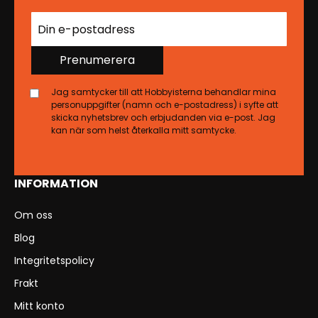
Prenumerera
Jag samtycker till att Hobbyisterna behandlar mina
personuppgifter (namn och e-postadress) i syfte att
skicka nyhetsbrev och erbjudanden via e-post. Jag
kan när som helst återkalla mitt samtycke.
INFORMATION
Om oss
Blog
Integritetspolicy
Frakt
Mitt konto