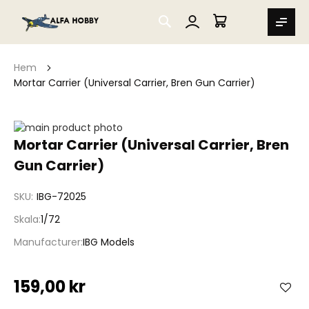
SEARCH
MIN VARUKORG
Hem
Mortar Carrier (Universal Carrier, Bren Gun Carrier)
Hoppa
till
Hoppa
Mortar Carrier (Universal Carrier, Bren
slutet
till
Gun Carrier)
av
början
bildgalleriet
av
bildgalleriet
SKU
IBG-72025
Skala
1/72
Manufacturer
IBG Models
159,00 kr