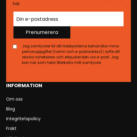
här
Prenumerera
Jag samtycker till att Hobbyisterna behandlar mina
personuppgifter (namn och e-postadress) i syfte att
skicka nyhetsbrev och erbjudanden via e-post. Jag
kan när som helst återkalla mitt samtycke.
INFORMATION
Om oss
Blog
Integritetspolicy
Frakt