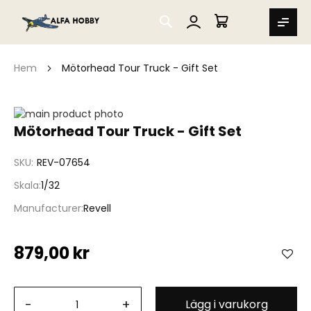
SEARCH
MIN VARUKORG
Hem
Mötorhead Tour Truck - Gift Set
Hoppa
till
Hoppa
Mötorhead Tour Truck - Gift Set
slutet
till
av
början
SKU
REV-07654
bildgalleriet
av
bildgalleriet
Skala
1/32
Manufacturer
Revell
879,00 kr
-
+
Lägg i varukorg