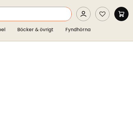
SEARCH
MIN 
pel
Böcker & övrigt
Fyndhörna