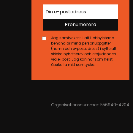
Prenumerera
Jag samtycker till att Hobbyisterna
behandlar mina personuppgifter
(namn och e-postadress) i syfte att
skicka nyhetsbrev och erbjudanden
via e-post. Jag kan när som helst
återkalla mitt samtycke.
Organisationsnummer: 556940-4204