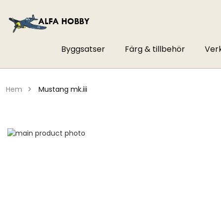
Byggsatser
Färg & tillbehör
Ver
hem
mustang mk.iii
Hoppa
till
Hoppa
slutet
till
av
början
bildgalleriet
av
bildgalleriet