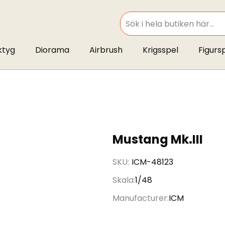
SEARCH
ktyg
Diorama
Airbrush
Krigsspel
Figurs
Mustang Mk.III
SKU
ICM-48123
Skala
1/48
Manufacturer
ICM