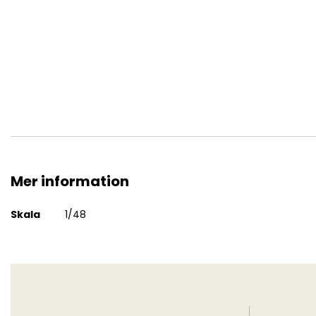
Mustang Mk.III
Mer information
Mer
Skala
1/48
information