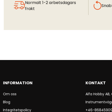
Normalt 1-2 arbetsdagars
Snab
frakt
INFORMATION
KONTAKT
Om oss
Alfa Hobby AB,
Blog
Instrumentväg
Integritetspolicy
+46-8684590