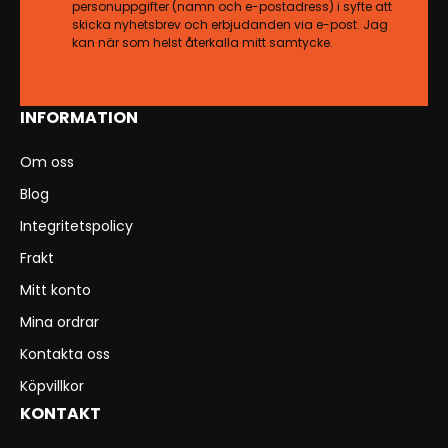
personuppgifter (namn och e-postadress) i syfte att
skicka nyhetsbrev och erbjudanden via e-post. Jag
kan när som helst återkalla mitt samtycke.
INFORMATION
Om oss
Blog
Integritetspolicy
Frakt
Mitt konto
Mina ordrar
Kontakta oss
Köpvillkor
KONTAKT