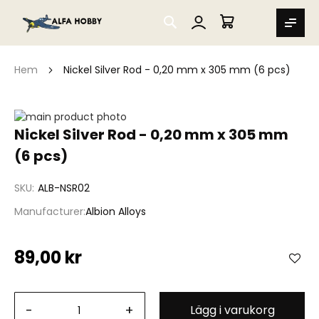
SEARCH
MIN VARUKORG
Hem
Nickel Silver Rod - 0,20 mm x 305 mm (6 pcs)
Hoppa
till
Hoppa
Nickel Silver Rod - 0,20 mm x 305 mm
slutet
till
(6 pcs)
av
början
bildgalleriet
av
bildgalleriet
SKU
ALB-NSR02
Manufacturer
Albion Alloys
89,00 kr
-
+
Lägg i varukorg