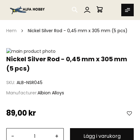
SEARCH
MIN VARUKORG
Hem
Nickel Silver Rod - 0,45 mm x 305 mm (5 pcs)
Hoppa
till
Hoppa
Nickel Silver Rod - 0,45 mm x 305 mm
slutet
till
(5 pcs)
av
början
bildgalleriet
av
bildgalleriet
SKU
ALB-NSR045
Manufacturer
Albion Alloys
89,00 kr
-
+
Lägg i varukorg