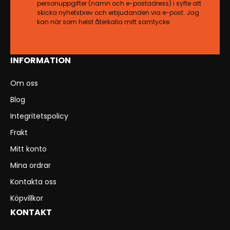
personuppgifter (namn och e-postadress) i syfte att
skicka nyhetsbrev och erbjudanden via e-post. Jag
kan när som helst återkalla mitt samtycke.
INFORMATION
Om oss
Blog
Integritetspolicy
Frakt
Mitt konto
Mina ordrar
Kontakta oss
Köpvillkor
KONTAKT