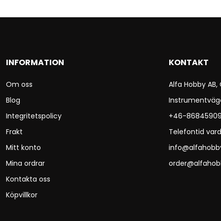
INFORMATION
KONTAKT
Om oss
Alfa Hobby AB,
Blog
Instrumentväg
Integritetspolicy
+46-8684590
Frakt
Telefontid vard
Mitt konto
info@alfahobb
Mina ordrar
order@alfahob
Kontakta oss
Köpvillkor