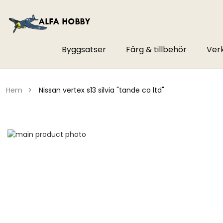
Byggsatser
Färg & tillbehör
Ver
hem
nissan vertex s13 silvia "tande co ltd"
Hoppa
till
Hoppa
slutet
till
av
början
bildgalleriet
av
bildgalleriet