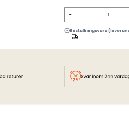
-
Beställningsvara (leveran
ba returer
Svar inom 24h varda