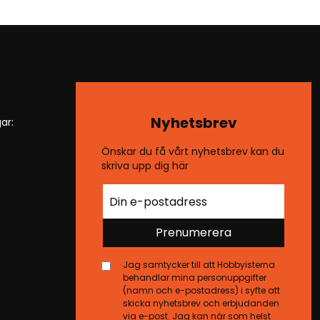
Nyhetsbrev
ar:
Önskar du få vårt nyhetsbrev kan du
skriva upp dig här
Prenumerera
Jag samtycker till att Hobbyisterna
behandlar mina personuppgifter
(namn och e-postadress) i syfte att
skicka nyhetsbrev och erbjudanden
via e-post. Jag kan när som helst