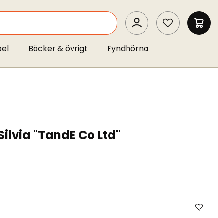
SEARCH
MIN 
pel
Böcker & övrigt
Fyndhörna
Silvia "TandE Co Ltd"