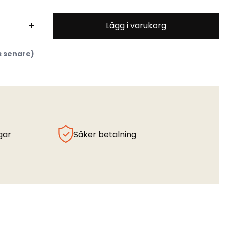
+
Lägg i varukorg
s senare)
gar
Säker betalning