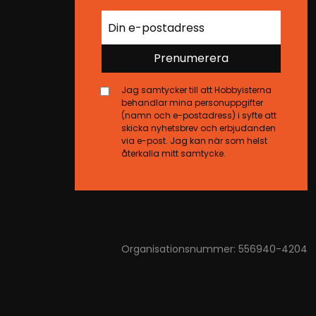
Prenumerera
Jag samtycker till att Hobbyisterna
behandlar mina personuppgifter
(namn och e-postadress) i syfte att
skicka nyhetsbrev och erbjudanden
via e-post. Jag kan när som helst
återkalla mitt samtycke.
Organisationsnummer: 556940-4204