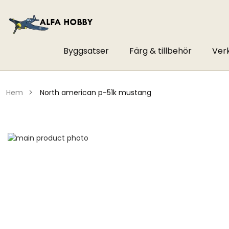
Byggsatser
Färg & tillbehör
Ver
hem
north american p-51k mustang
Hoppa
till
Hoppa
slutet
till
av
början
bildgalleriet
av
bildgalleriet