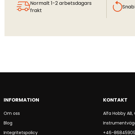
Normalt 1-2 arbetsdagars
Snab
frakt
INFORMATION
KONTAKT
Om oss
Alfa Hobby AB,
Blog
Instrumentväg
Integritetspolicy
+46-8684590