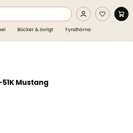
SEARCH
MIN 
pel
Böcker & övrigt
Fyndhörna
-51K Mustang