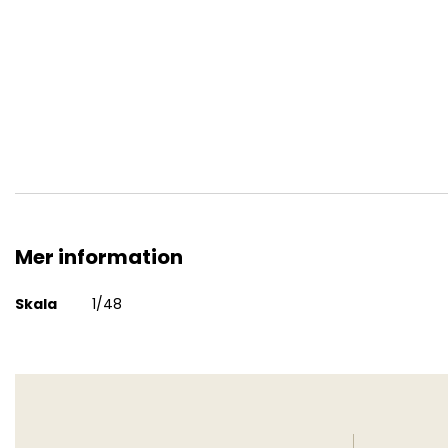
North American P-51K Mustang
Mer information
Mer
Skala
1/48
information