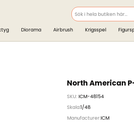
SEARCH
ktyg
Diorama
Airbrush
Krigsspel
Figurs
North American P
SKU
ICM-48154
Skala
1/48
Manufacturer
ICM