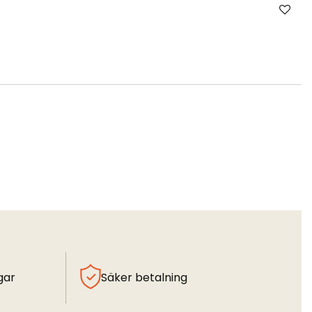
gar
Säker betalning