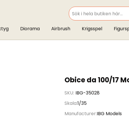
SEARCH
ktyg
Diorama
Airbrush
Krigsspel
Figurs
Obice da 100/17 Mo
SKU
IBG-35028
Skala
1/35
Manufacturer
IBG Models