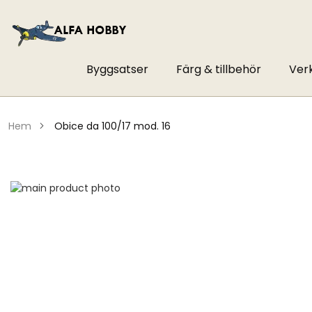
Byggsatser
Färg & tillbehör
Ver
hem
obice da 100/17 mod. 16
Hoppa
till
Hoppa
slutet
till
av
början
bildgalleriet
av
bildgalleriet