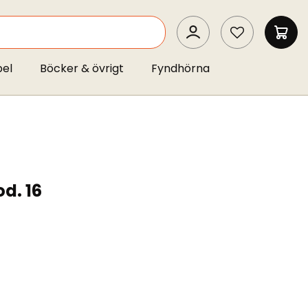
SEARCH
MIN 
pel
Böcker & övrigt
Fyndhörna
d. 16