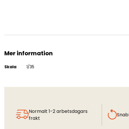
Mer information
Obice da 100/17 Mod. 16
Mer
Skala
1/35
information
Normalt 1-2 arbetsdagars
Snab
frakt