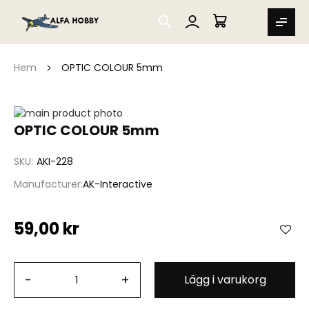
SEARCH
MIN VARUKORG
Hem
OPTIC COLOUR 5mm
Hoppa
till
Hoppa
OPTIC COLOUR 5mm
slutet
till
av
början
SKU
AKI-228
bildgalleriet
av
bildgalleriet
Manufacturer
AK-Interactive
59,00 kr
-
+
Lägg i varukorg