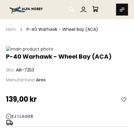
SEARCH
MIN VARUKORG
Hem
P-40 Warhawk - Wheel Bay (ACA)
Hoppa
till
Hoppa
P-40 Warhawk - Wheel Bay (ACA)
slutet
till
av
början
SKU
AIR-7253
bildgalleriet
av
bildgalleriet
Manufacturer
Aires
139,00 kr
EJ I LAGER