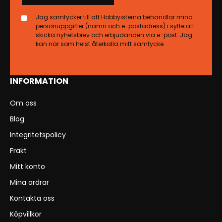
Jag samtycker till att Hobbyisterna behandlar mina
personuppgifter (namn och e-postadress) i syfte att
skicka nyhetsbrev och erbjudanden via e-post. Jag
kan när som helst återkalla mitt samtycke.
INFORMATION
Om oss
Blog
Integritetspolicy
Frakt
Mitt konto
Mina ordrar
Kontakta oss
Köpvillkor