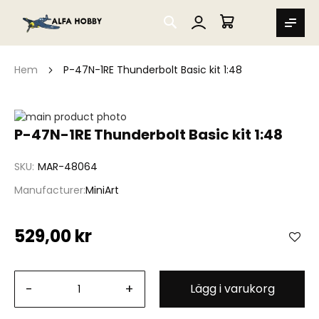
SEARCH
MIN VARUKORG
Hem
P-47N-1RE Thunderbolt Basic kit 1:48
Hoppa
till
Hoppa
P-47N-1RE Thunderbolt Basic kit 1:48
slutet
till
av
början
SKU
MAR-48064
bildgalleriet
av
bildgalleriet
Manufacturer
MiniArt
529,00 kr
-
+
Lägg i varukorg