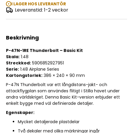
I LAGER HOS LEVERANTÖR
Leveranstid: 1-2 veckor
P-47N-1RE Thunderbolt Basic kit 1:48
Beskrivning
P-47N-1RE Thunderbolt – Basic Kit
Skala:
1:48
Streckkod:
5906852927951
Serie:
1:48 Airplane Series
Kartongstorlek:
386 × 240 × 90 mm
P-47N Thunderbolt var ett långdistans-jakt- och
attackflygplan som användes flitigt i Stilla havet under
andra världskriget. Denna Basic Kit-version erbjuder ett
enkelt bygge med väl definierade detaljer.
Egenskaper:
Mycket detaljerade plastdelar
Två dekaler med olika märkningar ingår