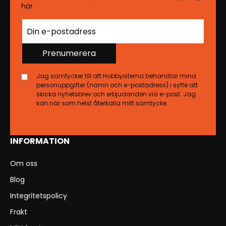
här
Prenumerera
Jag samtycker till att Hobbyisterna behandlar mina
personuppgifter (namn och e-postadress) i syfte att
skicka nyhetsbrev och erbjudanden via e-post. Jag
kan när som helst återkalla mitt samtycke.
INFORMATION
Om oss
Blog
Integritetspolicy
Frakt