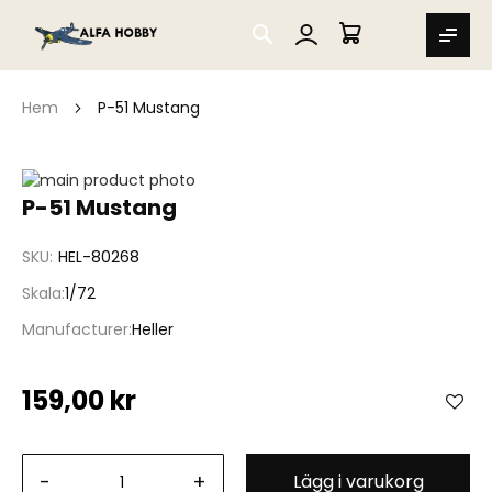
SEARCH
MIN VARUKORG
Hem
P-51 Mustang
Hoppa
till
Hoppa
P-51 Mustang
slutet
till
av
början
SKU
HEL-80268
bildgalleriet
av
bildgalleriet
Skala
1/72
Manufacturer
Heller
159,00 kr
-
+
Lägg i varukorg