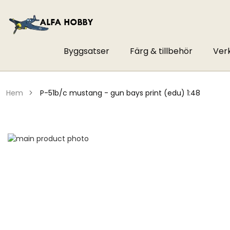
Byggsatser
Färg & tillbehör
Ver
hem
p-51b/c mustang - gun bays print (edu) 1:48
Hoppa
till
Hoppa
slutet
till
av
början
bildgalleriet
av
bildgalleriet