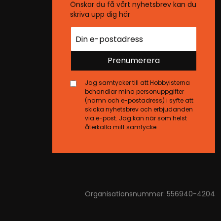
Önskar du få vårt nyhetsbrev kan du
skriva upp dig här
Prenumerera
Jag samtycker till att Hobbyisterna
behandlar mina personuppgifter
(namn och e-postadress) i syfte att
skicka nyhetsbrev och erbjudanden
via e-post. Jag kan när som helst
återkalla mitt samtycke.
Organisationsnummer: 556940-4204