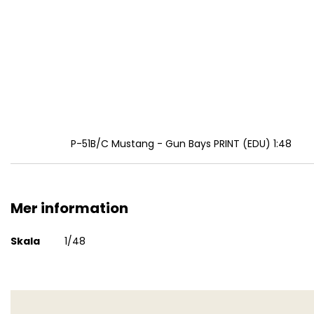
P-51B/C Mustang - Gun Bays PRINT (EDU) 1:48
Mer information
Mer
Skala
1/48
information