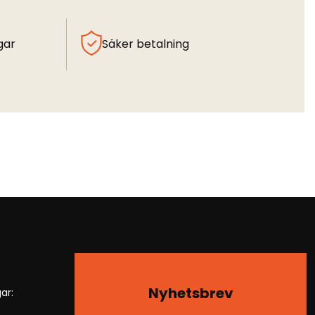
gar
Säker betalning
Nyhetsbrev
ar: