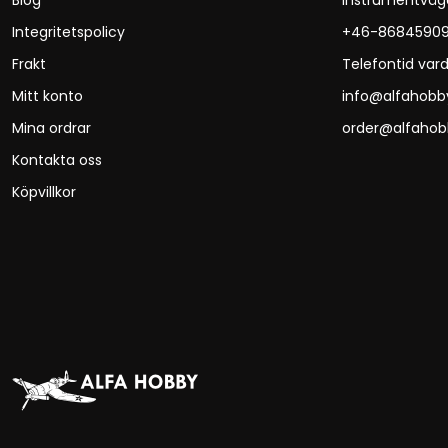
Blog
Instrumentväg
Integritetspolicy
+46-8684590
Frakt
Telefontid vard
Mitt konto
info@alfahobb
Mina ordrar
order@alfahob
Kontakta oss
Köpvillkor