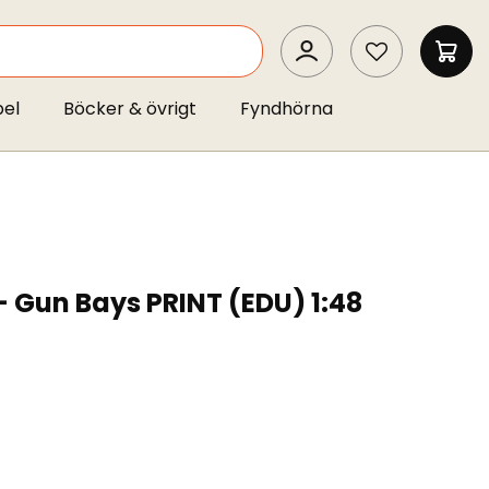
SEARCH
MIN 
pel
Böcker & övrigt
Fyndhörna
 Gun Bays PRINT (EDU) 1:48