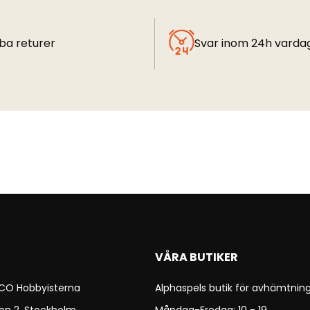
ba returer
Svar inom 24h varda
VÅRA BUTIKER
 CO Hobbyisterna
Alphaspels butik för avhämtning