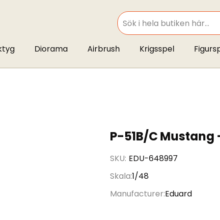
SEARCH
ktyg
Diorama
Airbrush
Krigsspel
Figurs
P-51B/C Mustang -
SKU
EDU-648997
Skala
1/48
Manufacturer
Eduard