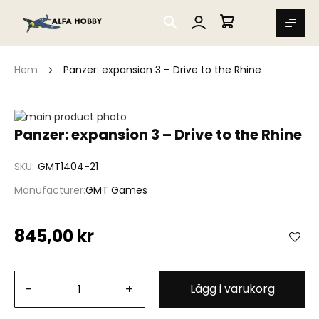
SEARCH
MIN VARUKORG
Hem
Panzer: expansion 3 – Drive to the Rhine
Hoppa
till
Hoppa
Panzer: expansion 3 – Drive to the Rhine
slutet
till
av
början
SKU
GMT1404-21
bildgalleriet
av
bildgalleriet
Manufacturer
GMT Games
845,00 kr
-
+
Lägg i varukorg