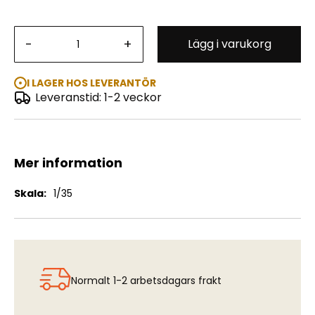
Panzer-Pioneer-Batallion 37, 1 st Panzer Division
-
+
Lägg i varukorg
"Leningrad 1941"
I LAGER HOS LEVERANTÖR
Leveranstid: 1-2 veckor
Mer information
Mer
1/35
information
Normalt 1-2 arbetsdagars frakt