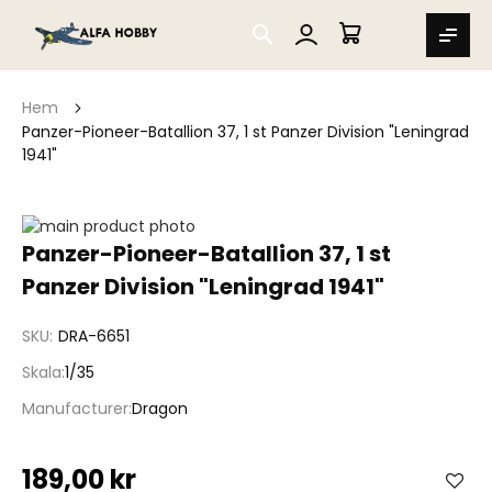
SEARCH
MIN VARUKORG
Hem
Panzer-Pioneer-Batallion 37, 1 st Panzer Division "Leningrad
1941"
Hoppa
till
Hoppa
Panzer-Pioneer-Batallion 37, 1 st
slutet
till
Panzer Division "Leningrad 1941"
av
början
bildgalleriet
av
bildgalleriet
SKU
DRA-6651
Skala
1/35
Manufacturer
Dragon
189,00 kr