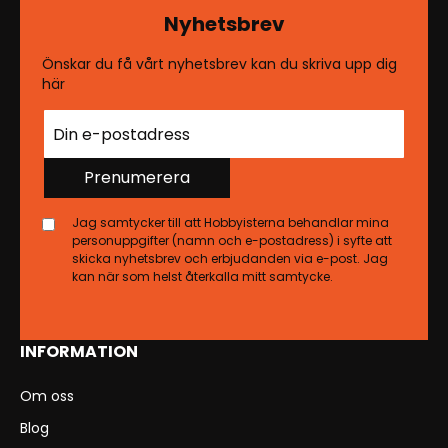
Nyhetsbrev
Önskar du få vårt nyhetsbrev kan du skriva upp dig
här
Prenumerera
Jag samtycker till att Hobbyisterna behandlar mina
personuppgifter (namn och e-postadress) i syfte att
skicka nyhetsbrev och erbjudanden via e-post. Jag
kan när som helst återkalla mitt samtycke.
INFORMATION
Om oss
Blog