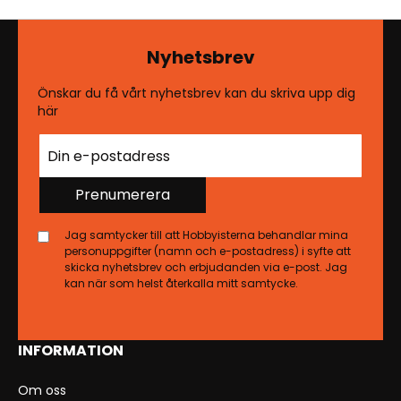
Nyhetsbrev
Önskar du få vårt nyhetsbrev kan du skriva upp dig
här
Prenumerera
Jag samtycker till att Hobbyisterna behandlar mina
personuppgifter (namn och e-postadress) i syfte att
skicka nyhetsbrev och erbjudanden via e-post. Jag
kan när som helst återkalla mitt samtycke.
INFORMATION
Om oss