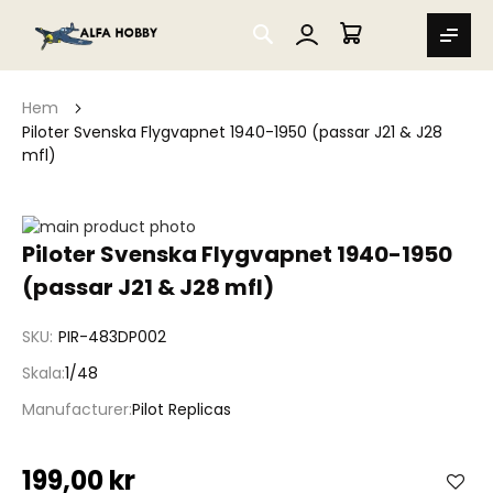
SEARCH
MIN VARUKORG
Hem
Piloter Svenska Flygvapnet 1940-1950 (passar J21 & J28
mfl)
Hoppa
till
Hoppa
Piloter Svenska Flygvapnet 1940-1950
slutet
till
(passar J21 & J28 mfl)
av
början
bildgalleriet
av
bildgalleriet
SKU
PIR-483DP002
Skala
1/48
Manufacturer
Pilot Replicas
199,00 kr