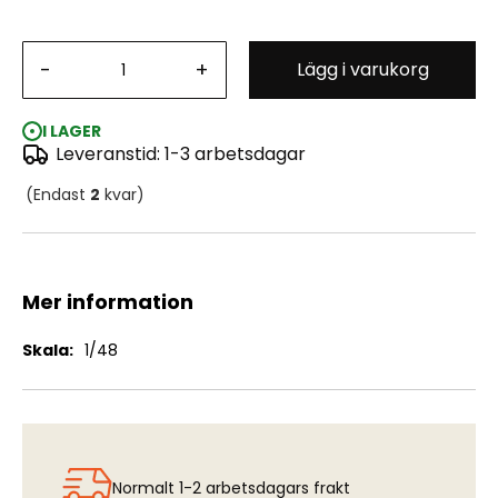
Piloter Svenska Flygvapnet 1940-1950 (passar J21 & J28
-
+
Lägg i varukorg
mfl)
I LAGER
Leveranstid: 1-3 arbetsdagar
(Endast
2
kvar)
Mer information
Mer
1/48
information
Normalt 1-2 arbetsdagars frakt