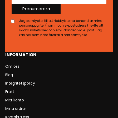
Prenumerera
Jag samtycker till att Hobbyisterna behandlar mina
personuppgifter (namn och e-postadress) i syfte att
skicka nyhetsbrev och erbjudanden via e-post. Jag
kan när som helst återkalla mitt samtycke.
INFORMATION
Om oss
Blog
Integritetspolicy
Frakt
Mitt konto
Mina ordrar
Kontakta oss