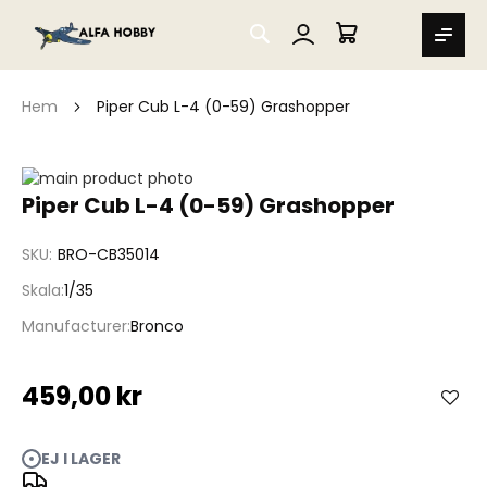
SEARCH
MIN VARUKORG
Hem
Piper Cub L-4 (0-59) Grashopper
Hoppa
till
Hoppa
Piper Cub L-4 (0-59) Grashopper
slutet
till
av
början
SKU
BRO-CB35014
bildgalleriet
av
bildgalleriet
Skala
1/35
Manufacturer
Bronco
459,00 kr
EJ I LAGER