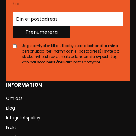
här
Prenumerera
Jag samtycker till att Hobbyisterna behandlar mina
personuppgifter (namn och e-postadress) i syfte att
skicka nyhetsbrev och erbjudanden via e-post. Jag
kan när som helst återkalla mitt samtycke.
INFORMATION
Om oss
Blog
Integritetspolicy
Frakt