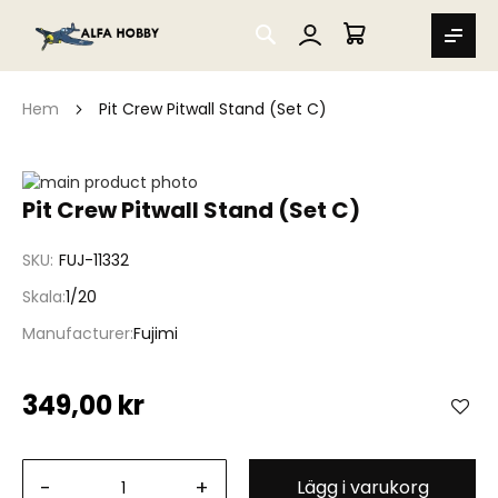
SEARCH
MIN VARUKORG
Hem
Pit Crew Pitwall Stand (Set C)
Hoppa
till
Hoppa
Pit Crew Pitwall Stand (Set C)
slutet
till
av
början
SKU
FUJ-11332
bildgalleriet
av
bildgalleriet
Skala
1/20
Manufacturer
Fujimi
349,00 kr
-
+
Lägg i varukorg