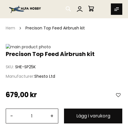
SEARCH
MIN VARUKORG
Hem
Precison Top Feed Airbrush kit
Hoppa
till
Hoppa
Precison Top Feed Airbrush kit
slutet
till
av
början
SKU
SHE-SP25K
bildgalleriet
av
bildgalleriet
Manufacturer
Shesto Ltd
679,00 kr
-
+
Lägg i varukorg