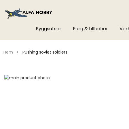
Byggsatser
Färg & tillbehör
Ver
hem
pushing soviet soldiers
Hoppa
till
Hoppa
slutet
till
av
början
bildgalleriet
av
bildgalleriet