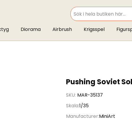
SEARCH
ktyg
Diorama
Airbrush
Krigsspel
Figurs
Pushing Soviet So
SKU
MAR-35137
Skala
1/35
Manufacturer
MiniArt