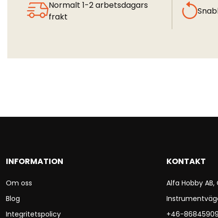
Normalt 1-2 arbetsdagars
Snab
frakt
INFORMATION
KONTAKT
Om oss
Alfa Hobby AB,
Blog
Instrumentväg
Integritetspolicy
+46-8684590