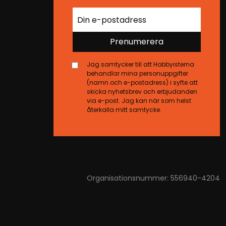
Prenumerera
Jag samtycker till att Hobbyisterna
behandlar mina personuppgifter
(namn och e-postadress) i syfte att
skicka nyhetsbrev och erbjudanden
via e-post. Jag kan när som helst
återkalla mitt samtycke.
Organisationsnummer: 556940-4204