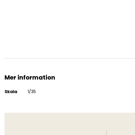
Pushing Soviet Soldiers
Mer information
Mer
Skala
1/35
information