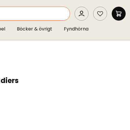
SEARCH
MIN 
pel
Böcker & övrigt
Fyndhörna
ldiers