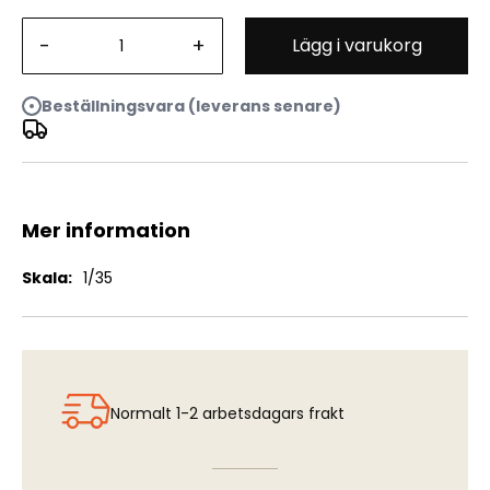
Pz.Kpfw. IV Ausf. H "Vomag, Early Prod, May 1943" w
-
+
Lägg i varukorg
Interior
Beställningsvara (leverans senare)
Mer information
Mer
1/35
information
Normalt 1-2 arbetsdagars frakt