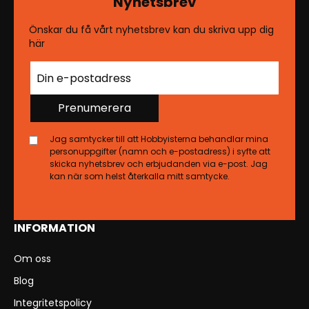
Nyhetsbrev
Önskar du få vårt nyhetsbrev kan du skriva upp dig
här
Prenumerera
Jag samtycker till att Hobbyisterna behandlar mina
personuppgifter (namn och e-postadress) i syfte att
skicka nyhetsbrev och erbjudanden via e-post. Jag
kan när som helst återkalla mitt samtycke.
INFORMATION
Om oss
Blog
Integritetspolicy