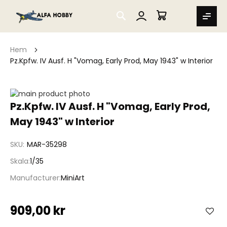
SEARCH
MIN VARUKORG
Hem
Pz.Kpfw. IV Ausf. H "Vomag, Early Prod, May 1943" w Interior
Hoppa
till
Hoppa
Pz.Kpfw. IV Ausf. H "Vomag, Early Prod,
slutet
till
May 1943" w Interior
av
början
bildgalleriet
av
bildgalleriet
SKU
MAR-35298
Skala
1/35
Manufacturer
MiniArt
909,00 kr