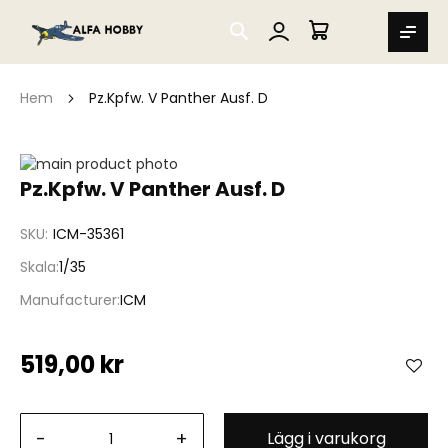
SEARCH
MIN VARUKORG
Hem
Pz.Kpfw. V Panther Ausf. D
Hoppa
till
Hoppa
Pz.Kpfw. V Panther Ausf. D
slutet
till
av
början
SKU
ICM-35361
bildgalleriet
av
bildgalleriet
Skala
1/35
Manufacturer
ICM
519,00 kr
-
+
Lägg i varukorg