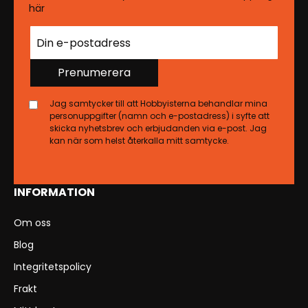
här
Prenumerera
Jag samtycker till att Hobbyisterna behandlar mina
personuppgifter (namn och e-postadress) i syfte att
skicka nyhetsbrev och erbjudanden via e-post. Jag
kan när som helst återkalla mitt samtycke.
INFORMATION
Om oss
Blog
Integritetspolicy
Frakt