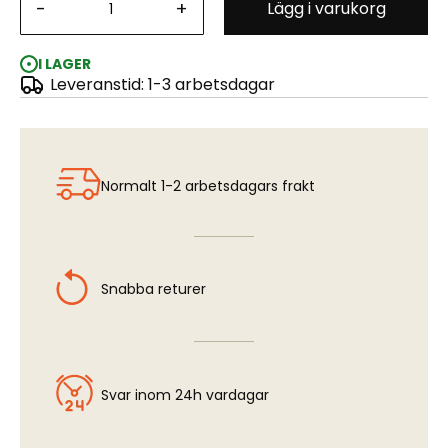
-
+
Lägg i varukorg
Pz.Kpfw.Vi Sd.Kfz.182 Tiger II (Henschel 1945 prod.)
I LAGER
Leveranstid: 1-3 arbetsdagar
Normalt 1-2 arbetsdagars frakt
Snabba returer
Svar inom 24h vardagar