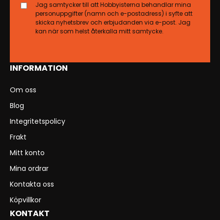
Jag samtycker till att Hobbyisterna behandlar mina
personuppgifter (namn och e-postadress) i syfte att
skicka nyhetsbrev och erbjudanden via e-post. Jag
kan när som helst återkalla mitt samtycke.
INFORMATION
Om oss
Blog
Integritetspolicy
Frakt
Mitt konto
Mina ordrar
Kontakta oss
Köpvillkor
KONTAKT