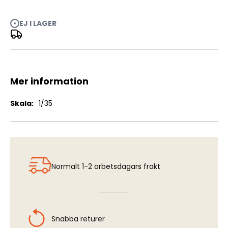
EJ I LAGER
Pz.Kpfw. VI Tiger I Ausf. E "Late Version" - Workable
Tracks "Late"
Mer information
Mer
1/35
information
Normalt 1-2 arbetsdagars frakt
Snabba returer