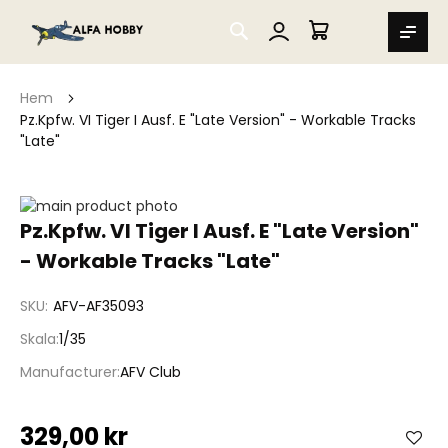
SEARCH
MIN VARUKORG
Hem
Pz.Kpfw. VI Tiger I Ausf. E "Late Version" - Workable Tracks
"Late"
Hoppa
till
Hoppa
Pz.Kpfw. VI Tiger I Ausf. E "Late Version"
slutet
till
- Workable Tracks "Late"
av
början
bildgalleriet
av
bildgalleriet
SKU
AFV-AF35093
Skala
1/35
Manufacturer
AFV Club
329,00 kr