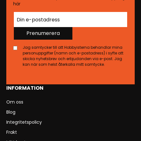
här
Prenumerera
Jag samtycker till att Hobbyisterna behandlar mina
personuppgifter (namn och e-postadress) i syfte att
skicka nyhetsbrev och erbjudanden via e-post. Jag
kan när som helst återkalla mitt samtycke.
INFORMATION
Om oss
Blog
Integritetspolicy
Frakt