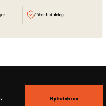
gar
Säker betalning
Nyhetsbrev
ar: