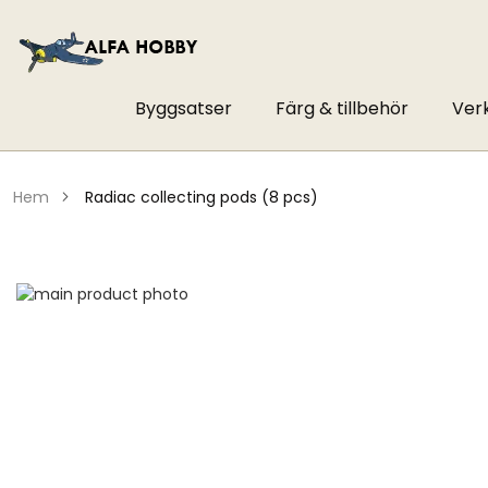
Byggsatser
Färg & tillbehör
Ver
hem
radiac collecting pods (8 pcs)
Hoppa
till
Hoppa
slutet
till
av
början
bildgalleriet
av
bildgalleriet