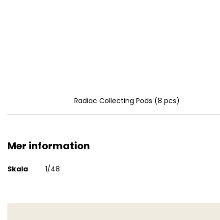
Radiac Collecting Pods (8 pcs)
Mer information
Mer
Skala
1/48
information