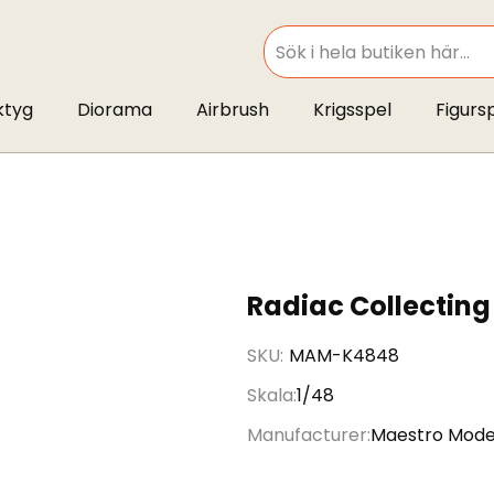
SEARCH
ktyg
Diorama
Airbrush
Krigsspel
Figurs
Radiac Collecting
SKU
MAM-K4848
Skala
1/48
Manufacturer
Maestro Mode