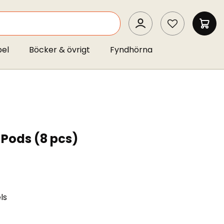
SEARCH
MIN 
pel
Böcker & övrigt
Fyndhörna
 Pods (8 pcs)
ls