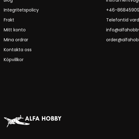
Blog
Instrumentväg
Integritetspolicy
+46-8684590
Frakt
Telefontid vard
Mitt konto
info@alfahobb
Mina ordrar
order@alfahob
Kontakta oss
Köpvillkor