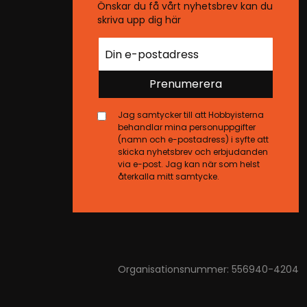
Önskar du få vårt nyhetsbrev kan du
skriva upp dig här
Prenumerera
Jag samtycker till att Hobbyisterna
behandlar mina personuppgifter
(namn och e-postadress) i syfte att
skicka nyhetsbrev och erbjudanden
via e-post. Jag kan när som helst
återkalla mitt samtycke.
Organisationsnummer: 556940-4204