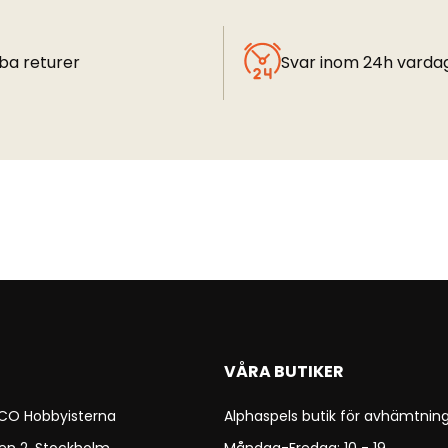
ba returer
Svar inom 24h varda
VÅRA BUTIKER
 CO Hobbyisterna
Alphaspels butik för avhämtning