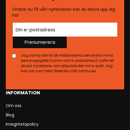
Önskar du få vårt nyhetsbrev kan du skriva upp dig
här
Prenumerera
Jag samtycker till att Hobbyisterna behandlar mina
personuppgifter (namn och e-postadress) i syfte att
skicka nyhetsbrev och erbjudanden via e-post. Jag
kan när som helst återkalla mitt samtycke.
INFORMATION
Om oss
Blog
Integritetspolicy