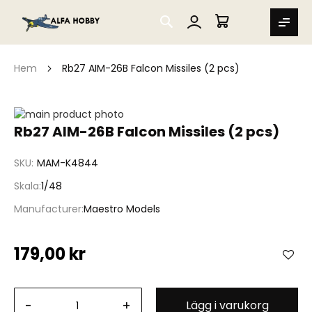
SEARCH
MIN VARUKORG
Hem
Rb27 AIM-26B Falcon Missiles (2 pcs)
Hoppa
till
Hoppa
Rb27 AIM-26B Falcon Missiles (2 pcs)
slutet
till
av
början
SKU
MAM-K4844
bildgalleriet
av
bildgalleriet
Skala
1/48
Manufacturer
Maestro Models
179,00 kr
-
+
Lägg i varukorg