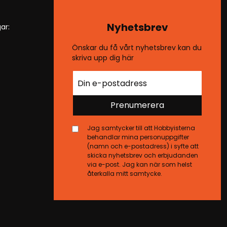
Nyhetsbrev
ar:
Önskar du få vårt nyhetsbrev kan du
skriva upp dig här
Prenumerera
Jag samtycker till att Hobbyisterna
behandlar mina personuppgifter
(namn och e-postadress) i syfte att
skicka nyhetsbrev och erbjudanden
via e-post. Jag kan när som helst
återkalla mitt samtycke.