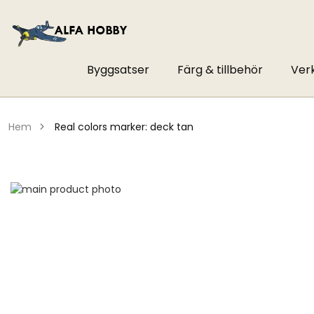
Byggsatser
Färg & tillbehör
Ver
hem
real colors marker: deck tan
Hoppa
till
Hoppa
slutet
till
av
början
bildgalleriet
av
bildgalleriet