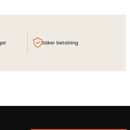
gar
Säker betalning