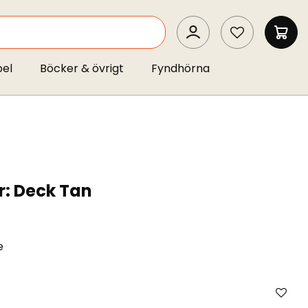
SEARCH
MIN 
pel
Böcker & övrigt
Fyndhörna
r: Deck Tan
e