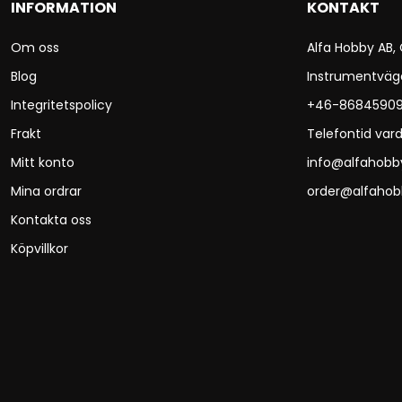
INFORMATION
KONTAKT
Om oss
Alfa Hobby AB,
Blog
Instrumentväg
Integritetspolicy
+46-8684590
Frakt
Telefontid vard
Mitt konto
info@alfahobb
Mina ordrar
order@alfahob
Kontakta oss
Köpvillkor