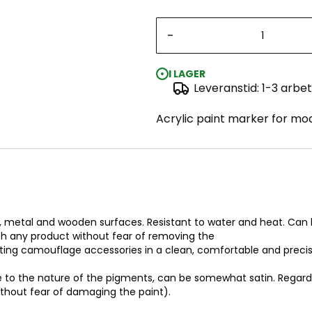
-
I LAGER
Leveranstid: 1-3 arbe
Acrylic paint marker for mod
in, metal and wooden surfaces. Resistant to water and heat. Can b
th any product without fear of removing the
ainting camouflage accessories in a clean, comfortable and preci
 to the nature of the pigments, can be somewhat satin. Regardless
ithout fear of damaging the paint).