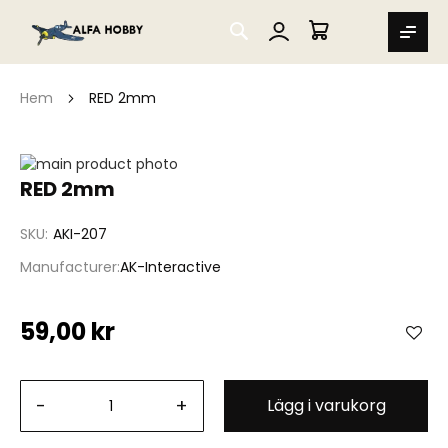
SEARCH
MIN VARUKORG
Hem
RED 2mm
Hoppa
till
Hoppa
RED 2mm
slutet
till
av
början
SKU
AKI-207
bildgalleriet
av
bildgalleriet
Manufacturer
AK-Interactive
59,00 kr
-
+
Lägg i varukorg