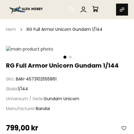
SEARCH
MIN VARUKORG
Hem
RG Full Armor Unicorn Gundam 1/144
Hoppa
till
slutet
Hoppa
RG Full Armor Unicorn Gundam 1/144
av
till
bildgalleriet
början
SKU
BAN-4573102555861
av
bildgalleriet
Skala
1/144
Universum / Serie
Gundam Unicorn
Manufacturer
Bandai
799,00 kr