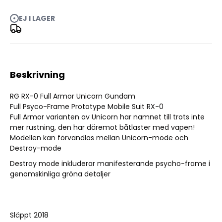
RG Full Armor Unicorn Gundam 1/144
EJ I LAGER
Beskrivning
RG RX-0 Full Armor Unicorn Gundam
Full Psyco-Frame Prototype Mobile Suit RX-0
Full Armor varianten av Unicorn har namnet till trots inte
mer rustning, den har däremot båtlaster med vapen!
Modellen kan förvandlas mellan Unicorn-mode och
Destroy-mode
Destroy mode inkluderar manifesterande psycho-frame i
genomskinliga gröna detaljer
Släppt 2018