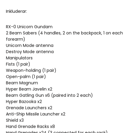
Inkluderar:
RX-0 Unicorn Gundam
2 Beam Sabers (4 handles, 2 on the backpack, 1 on each
forearm)
Unicorn Mode antenna
Destroy Mode antenna
Manipulators
Fists (1 pair)
Weapon-holding (1 pair)
Open-palm (1 pair)
Beam Magnum
Hyper Beam Javelin x2
Beam Gatling Gun x6 (paired into 2 each)
Hyper Bazooka x2
Grenade Launchers x2
Anti-Ship Missile Launcher x2
Shield x3
Hand Grenade Racks x8
Hand Grenades x24 (3 connected for each rack)