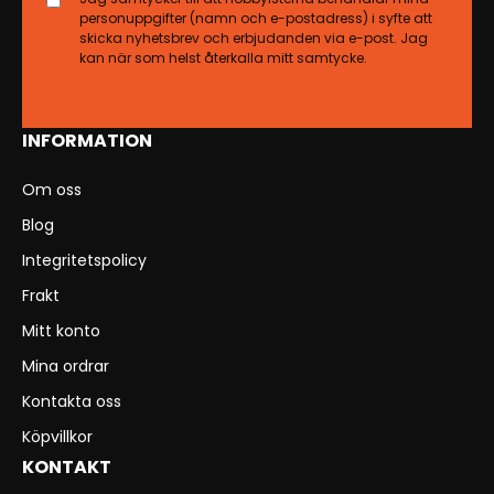
personuppgifter (namn och e-postadress) i syfte att
skicka nyhetsbrev och erbjudanden via e-post. Jag
kan när som helst återkalla mitt samtycke.
INFORMATION
Om oss
Blog
Integritetspolicy
Frakt
Mitt konto
Mina ordrar
Kontakta oss
Köpvillkor
KONTAKT