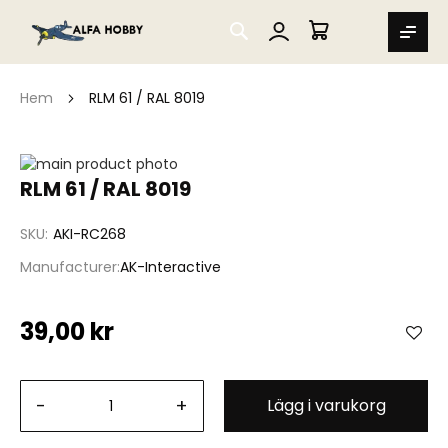
SEARCH
MIN VARUKORG
Hem
RLM 61 / RAL 8019
Hoppa
till
Hoppa
RLM 61 / RAL 8019
slutet
till
av
början
SKU
AKI-RC268
bildgalleriet
av
bildgalleriet
Manufacturer
AK-Interactive
39,00 kr
-
+
Lägg i varukorg