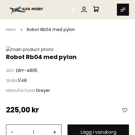
SEARCH
MIN VARUKORG
Hem
Robot Rb04 med pylon
Hoppa
till
Hoppa
Robot Rb04 med pylon
slutet
till
av
början
SKU
DRY-4805
bildgalleriet
av
bildgalleriet
Skala
1/48
Manufacturer
Dreyer
225,00 kr
-
+
Lägg i varukorg