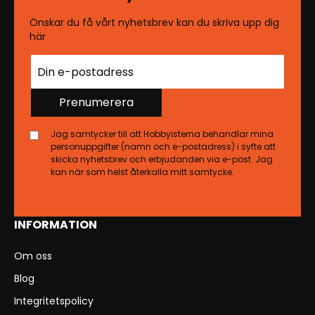
Önskar du få vårt nyhetsbrev kan du skriva upp dig
här
Prenumerera
Jag samtycker till att Hobbyisterna behandlar mina
personuppgifter (namn och e-postadress) i syfte att
skicka nyhetsbrev och erbjudanden via e-post. Jag
kan när som helst återkalla mitt samtycke.
INFORMATION
Om oss
Blog
Integritetspolicy