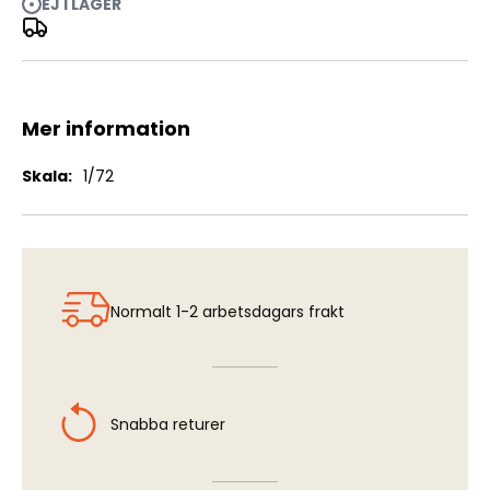
EJ I LAGER
Rocket Pod m/57 f Lansen/Draken (2 pcs)
Mer information
Mer
1/72
information
Normalt 1-2 arbetsdagars frakt
Snabba returer