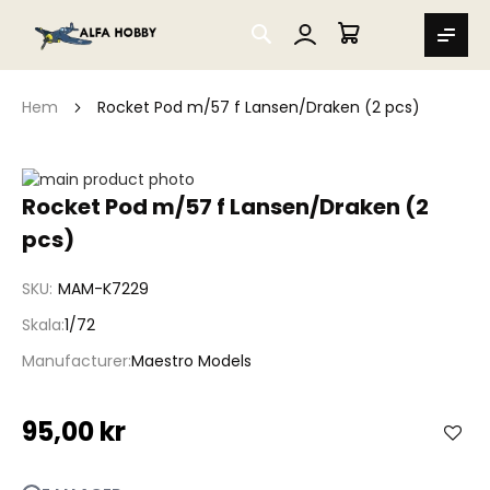
SEARCH
MIN VARUKORG
Hem
Rocket Pod m/57 f Lansen/Draken (2 pcs)
Hoppa
till
Hoppa
Rocket Pod m/57 f Lansen/Draken (2
slutet
till
pcs)
av
början
bildgalleriet
av
bildgalleriet
SKU
MAM-K7229
Skala
1/72
Manufacturer
Maestro Models
95,00 kr