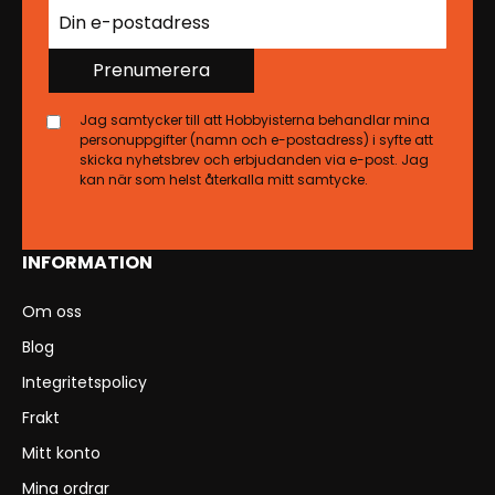
Prenumerera
Jag samtycker till att Hobbyisterna behandlar mina
personuppgifter (namn och e-postadress) i syfte att
skicka nyhetsbrev och erbjudanden via e-post. Jag
kan när som helst återkalla mitt samtycke.
INFORMATION
Om oss
Blog
Integritetspolicy
Frakt
Mitt konto
Mina ordrar