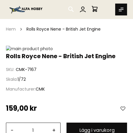
SEARCH
MIN VARUKORG
Hem
Rolls Royce Nene - British Jet Engine
Hoppa
till
Hoppa
Rolls Royce Nene - British Jet Engine
slutet
till
av
början
SKU
CMK-7167
bildgalleriet
av
bildgalleriet
Skala
1/72
Manufacturer
CMK
159,00 kr
-
+
Lägg i varukorg