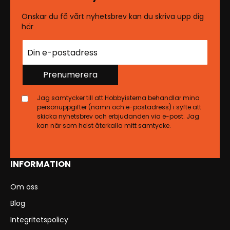
Önskar du få vårt nyhetsbrev kan du skriva upp dig
här
Prenumerera
Jag samtycker till att Hobbyisterna behandlar mina
personuppgifter (namn och e-postadress) i syfte att
skicka nyhetsbrev och erbjudanden via e-post. Jag
kan när som helst återkalla mitt samtycke.
INFORMATION
Om oss
Blog
Integritetspolicy