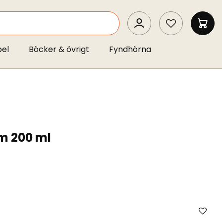
SEARCH
MIN 
pel
Böcker & övrigt
Fyndhörna
m 200 ml