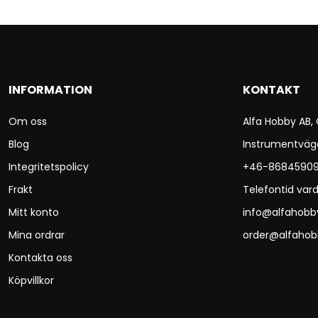
INFORMATION
KONTAKT
Om oss
Alfa Hobby AB,
Blog
Instrumentväg
Integritetspolicy
+46-8684590
Frakt
Telefontid vard
Mitt konto
info@alfahobb
Mina ordrar
order@alfahob
Kontakta oss
Köpvillkor