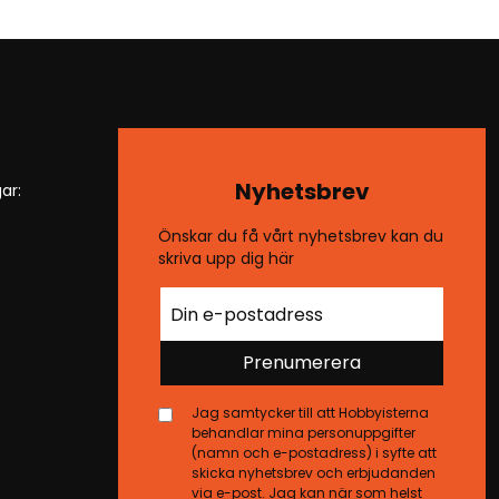
Nyhetsbrev
ar:
Önskar du få vårt nyhetsbrev kan du
skriva upp dig här
Prenumerera
Jag samtycker till att Hobbyisterna
behandlar mina personuppgifter
(namn och e-postadress) i syfte att
skicka nyhetsbrev och erbjudanden
via e-post. Jag kan när som helst