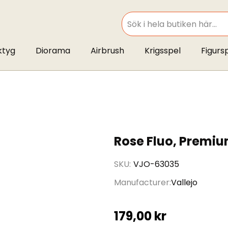
SEARCH
ktyg
Diorama
Airbrush
Krigsspel
Figurs
Rose Fluo, Premiu
SKU
VJO-63035
Manufacturer
Vallejo
179,00 kr