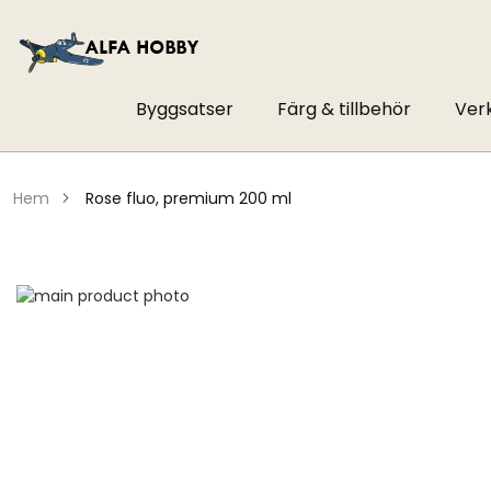
Byggsatser
Färg & tillbehör
Ver
hem
rose fluo, premium 200 ml
Hoppa
till
Hoppa
slutet
till
av
början
bildgalleriet
av
bildgalleriet