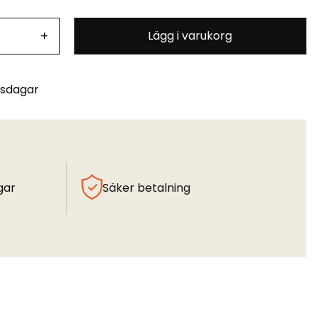
+
Lägg i varukorg
tsdagar
gar
Säker betalning