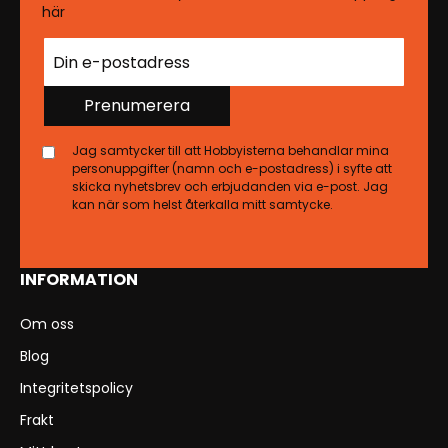
här
Prenumerera
Jag samtycker till att Hobbyisterna behandlar mina
personuppgifter (namn och e-postadress) i syfte att
skicka nyhetsbrev och erbjudanden via e-post. Jag
kan när som helst återkalla mitt samtycke.
INFORMATION
Om oss
Blog
Integritetspolicy
Frakt