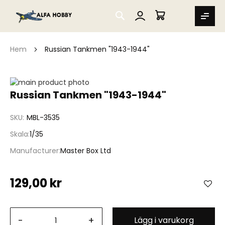
SEARCH
MIN VARUKORG
Hem
Russian Tankmen "1943-1944"
Hoppa
till
Hoppa
Russian Tankmen "1943-1944"
slutet
till
av
början
SKU
MBL-3535
bildgalleriet
av
bildgalleriet
Skala
1/35
Manufacturer
Master Box Ltd
129,00 kr
-
+
Lägg i varukorg