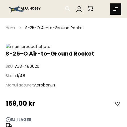
SEARCH
MIN VARUKORG
Hem
S-25-O Air-to-Ground Rocket
Hoppa
till
Hoppa
S-25-O Air-to-Ground Rocket
slutet
till
av
början
SKU
AEB-480020
bildgalleriet
av
bildgalleriet
Skala
1/48
Manufacturer
Aerobonus
159,00 kr
EJ I LAGER