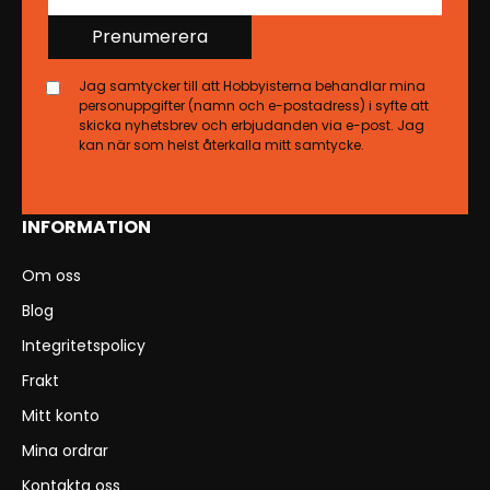
Prenumerera
Jag samtycker till att Hobbyisterna behandlar mina
personuppgifter (namn och e-postadress) i syfte att
skicka nyhetsbrev och erbjudanden via e-post. Jag
kan när som helst återkalla mitt samtycke.
INFORMATION
Om oss
Blog
Integritetspolicy
Frakt
Mitt konto
Mina ordrar
Kontakta oss