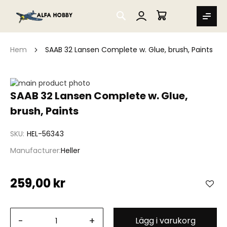
SEARCH
MIN VARUKORG
Hem
SAAB 32 Lansen Complete w. Glue, brush, Paints
Hoppa
till
Hoppa
SAAB 32 Lansen Complete w. Glue,
slutet
till
brush, Paints
av
början
bildgalleriet
av
bildgalleriet
SKU
HEL-56343
Manufacturer
Heller
259,00 kr
-
+
Lägg i varukorg