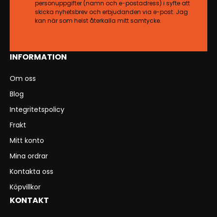
personuppgifter (namn och e-postadress) i syfte att
skicka nyhetsbrev och erbjudanden via e-post. Jag
kan när som helst återkalla mitt samtycke.
INFORMATION
Om oss
Blog
Integritetspolicy
Frakt
Mitt konto
Mina ordrar
Kontakta oss
Köpvillkor
KONTAKT