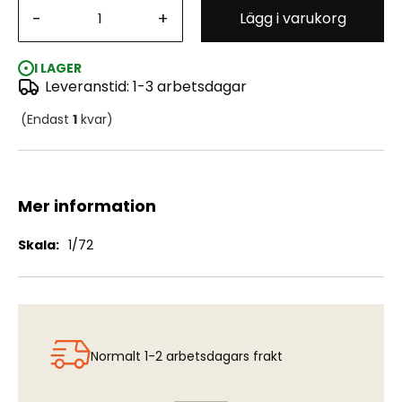
-
+
Lägg i varukorg
SAAB 32 Lansen - Gamma Viggen Set (HEL)
I LAGER
Leveranstid: 1-3 arbetsdagar
(Endast
1
kvar)
Mer information
Mer
1/72
information
Normalt 1-2 arbetsdagars frakt