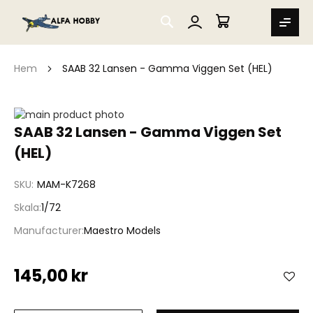
SEARCH
MIN VARUKORG
Hem
SAAB 32 Lansen - Gamma Viggen Set (HEL)
Hoppa
till
Hoppa
SAAB 32 Lansen - Gamma Viggen Set
slutet
till
(HEL)
av
början
bildgalleriet
av
bildgalleriet
SKU
MAM-K7268
Skala
1/72
Manufacturer
Maestro Models
145,00 kr