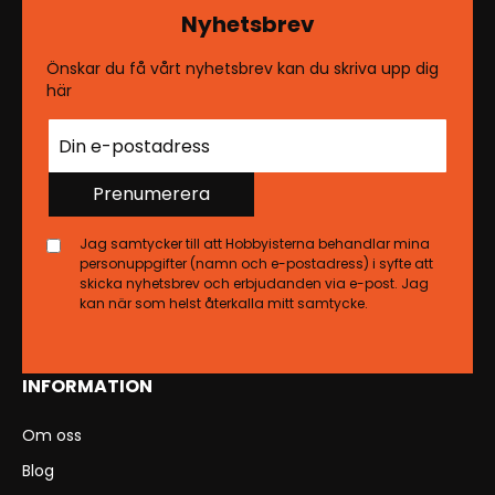
Nyhetsbrev
Önskar du få vårt nyhetsbrev kan du skriva upp dig
här
Prenumerera
Jag samtycker till att Hobbyisterna behandlar mina
personuppgifter (namn och e-postadress) i syfte att
skicka nyhetsbrev och erbjudanden via e-post. Jag
kan när som helst återkalla mitt samtycke.
INFORMATION
Om oss
Blog