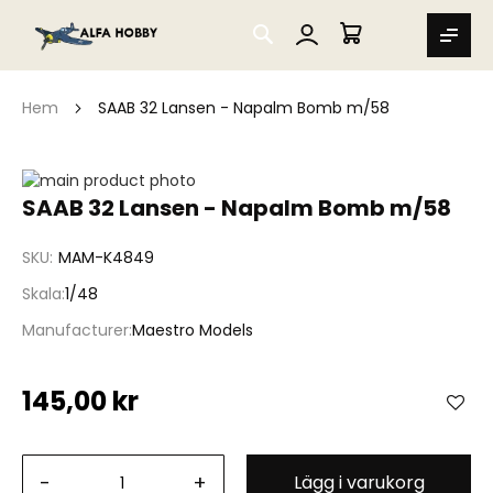
SEARCH
MIN VARUKORG
Hem
SAAB 32 Lansen - Napalm Bomb m/58
Hoppa
till
Hoppa
SAAB 32 Lansen - Napalm Bomb m/58
slutet
till
av
början
SKU
MAM-K4849
bildgalleriet
av
bildgalleriet
Skala
1/48
Manufacturer
Maestro Models
145,00 kr
-
+
Lägg i varukorg