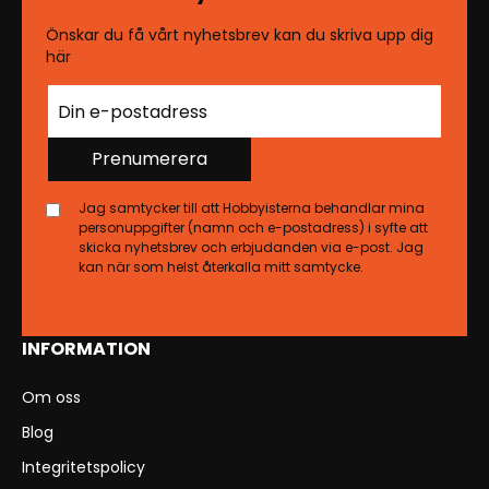
Önskar du få vårt nyhetsbrev kan du skriva upp dig
här
Prenumerera
Jag samtycker till att Hobbyisterna behandlar mina
personuppgifter (namn och e-postadress) i syfte att
skicka nyhetsbrev och erbjudanden via e-post. Jag
kan när som helst återkalla mitt samtycke.
INFORMATION
Om oss
Blog
Integritetspolicy