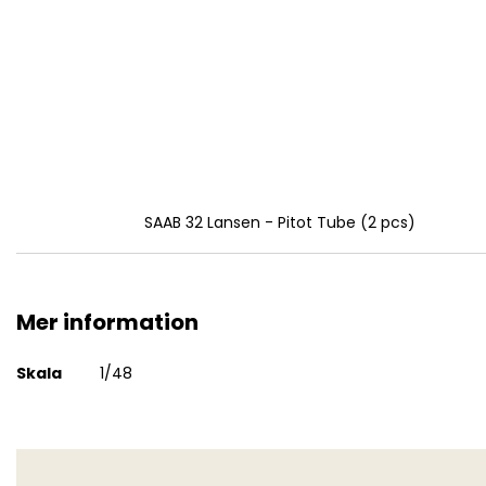
SAAB 32 Lansen - Pitot Tube (2 pcs)
Mer information
Mer
Skala
1/48
information