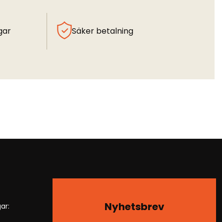
gar
Säker betalning
Nyhetsbrev
ar: