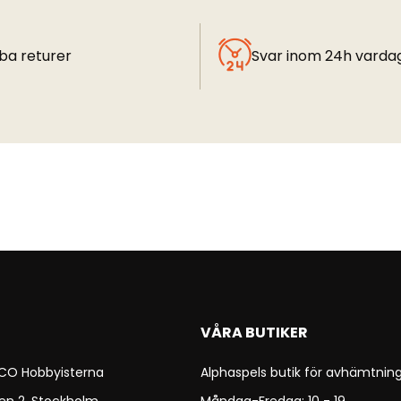
ba returer
Svar inom 24h varda
VÅRA BUTIKER
 CO Hobbyisterna
Alphaspels butik för avhämtning