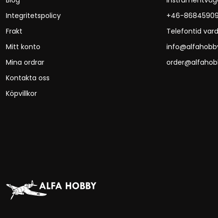
Blog
Instrumentväg
Integritetspolicy
+46-8684590
Frakt
Telefontid vard
Mitt konto
info@alfahobb
Mina ordrar
order@alfahob
Kontakta oss
Köpvillkor