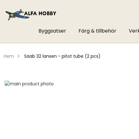
Byggsatser
Färg & tillbehör
Ver
hem
saab 32 lansen - pitot tube (2 pcs)
Hoppa
till
Hoppa
slutet
till
av
början
bildgalleriet
av
bildgalleriet