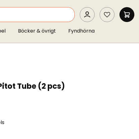
SEARCH
MIN 
pel
Böcker & övrigt
Fyndhörna
itot Tube (2 pcs)
ls