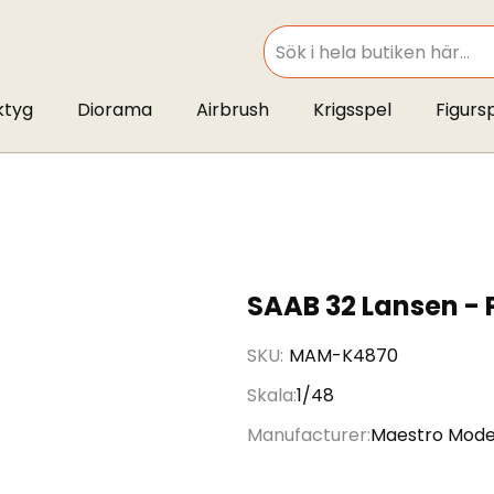
SEARCH
ktyg
Diorama
Airbrush
Krigsspel
Figurs
SAAB 32 Lansen - P
SKU
MAM-K4870
Skala
1/48
Manufacturer
Maestro Mode