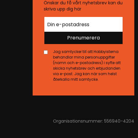
Önskar du få vårt nyhetsbrev kan du
skriva upp dig här
Prenumerera
Jag samtycker till att Hobbyisterna
behandlar mina personuppgifter
(namn och e-postadress) i syfte att
skicka nyhetsbrev och erbjudanden
via e-post. Jag kan när som helst
återkalla mitt samtycke.
Organisationsnummer: 556940-4204