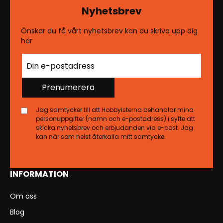
Nyhetsbrev
Önskar du få vårt nyhetsbrev kan du skriva upp dig
här
Prenumerera
Jag samtycker till att Hobbyisterna behandlar mina
personuppgifter (namn och e-postadress) i syfte att
skicka nyhetsbrev och erbjudanden via e-post. Jag
kan när som helst återkalla mitt samtycke.
INFORMATION
Om oss
Blog