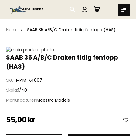
SEARCH
MIN VARUKORG
Hem
SAAB 35 A/B/C Draken tidig fentopp (HAS)
Hoppa
till
Hoppa
SAAB 35 A/B/C Draken tidig fentopp
slutet
till
(HAS)
av
början
bildgalleriet
av
bildgalleriet
SKU
MAM-K4807
Skala
1/48
Manufacturer
Maestro Models
55,00 kr