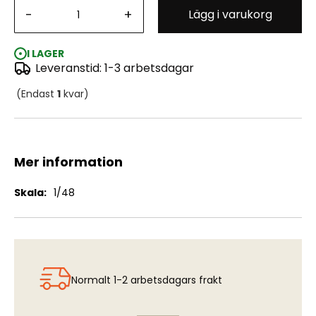
-
+
Lägg i varukorg
SAAB 35 A/B/C Draken tidig fentopp (HAS)
I LAGER
Leveranstid: 1-3 arbetsdagar
(Endast
1
kvar)
Mer information
Mer
1/48
information
Normalt 1-2 arbetsdagars frakt