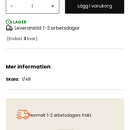
-
+
Lägg i varukorg
SAAB 35A/B/C Draken korta luftintag (HAS)
I LAGER
Leveranstid: 1-3 arbetsdagar
(Endast
3
kvar)
Mer information
Mer
1/48
information
Normalt 1-2 arbetsdagars frakt