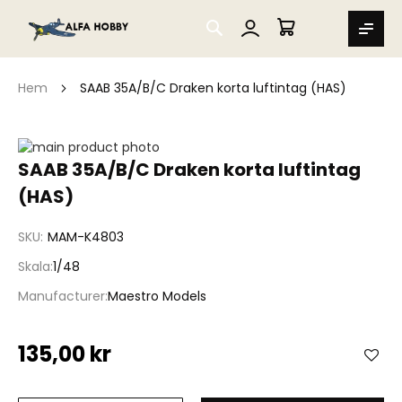
SEARCH
MIN VARUKORG
Hem
SAAB 35A/B/C Draken korta luftintag (HAS)
Hoppa
till
Hoppa
SAAB 35A/B/C Draken korta luftintag
slutet
till
(HAS)
av
början
bildgalleriet
av
bildgalleriet
SKU
MAM-K4803
Skala
1/48
Manufacturer
Maestro Models
135,00 kr