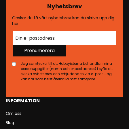
Nyhetsbrev
Önskar du få vårt nyhetsbrev kan du skriva upp dig
här
Prenumerera
Jag samtycker till att Hobbyisterna behandlar mina
personuppgifter (namn och e-postadress) i syfte att
skicka nyhetsbrev och erbjudanden via e-post. Jag
kan när som helst återkalla mitt samtycke.
INFORMATION
Om oss
Blog