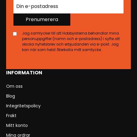
Prenumerera
Jag samtycker till att Hobbyisterna behandlar mina
personuppgifter (namn och e-postadress) i syfte att
skicka nyhetsbrev och erbjudanden via e-post. Jag
kan när som helst återkalla mitt samtycke.
INFORMATION
Om oss
Blog
Integritetspolicy
Frakt
Mitt konto
Mina ordrar