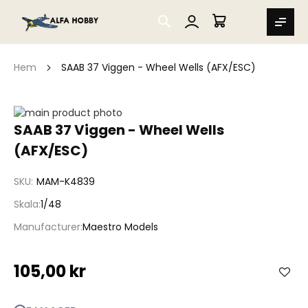
SEARCH
MIN VARUKORG
Hem
SAAB 37 Viggen - Wheel Wells (AFX/ESC)
Hoppa
till
Hoppa
SAAB 37 Viggen - Wheel Wells
slutet
till
(AFX/ESC)
av
början
bildgalleriet
av
bildgalleriet
SKU
MAM-K4839
Skala
1/48
Manufacturer
Maestro Models
105,00 kr