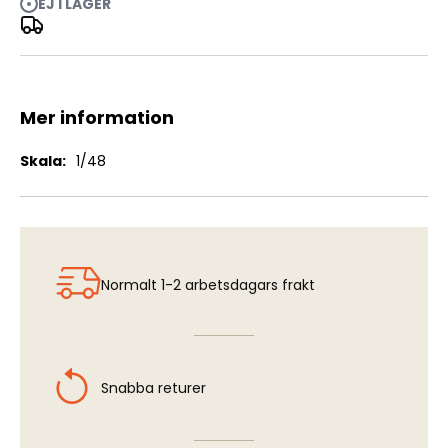
EJ I LAGER
SAAB 37 Viggen - Wheel Wells (AFX/ESC)
Mer information
Mer
1/48
information
Normalt 1-2 arbetsdagars frakt
Snabba returer