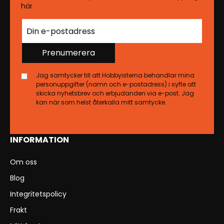
här
Prenumerera
Jag samtycker till att Hobbyisterna behandlar mina
personuppgifter (namn och e-postadress) i syfte att
skicka nyhetsbrev och erbjudanden via e-post. Jag
kan när som helst återkalla mitt samtycke.
INFORMATION
Om oss
Blog
Integritetspolicy
Frakt