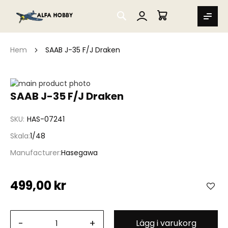
SEARCH
MIN VARUKORG
Hem
SAAB J-35 F/J Draken
Hoppa
till
Hoppa
SAAB J-35 F/J Draken
slutet
till
av
början
SKU
HAS-07241
bildgalleriet
av
bildgalleriet
Skala
1/48
Manufacturer
Hasegawa
499,00 kr
-
+
Lägg i varukorg