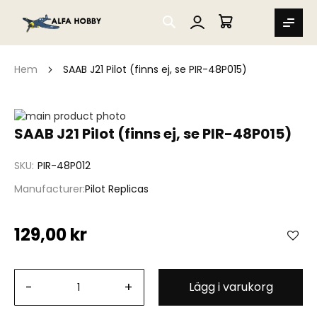
SEARCH
MIN VARUKORG
Hem
SAAB J21 Pilot (finns ej, se PIR-48P015)
Hoppa
till
Hoppa
SAAB J21 Pilot (finns ej, se PIR-48P015)
slutet
till
av
början
SKU
PIR-48P012
bildgalleriet
av
bildgalleriet
Manufacturer
Pilot Replicas
129,00 kr
-
+
Lägg i varukorg