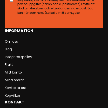
personuppgifter (namn och e-postadress) i syfte att
skicka nyhetsbrev och erbjudanden via e-post. Jag
kan när som helst återkalla mitt samtycke.
INFORMATION
Om oss
Blog
Integritetspolicy
Frakt
Mitt konto
Mina ordrar
Kontakta oss
Köpvillkor
KONTAKT