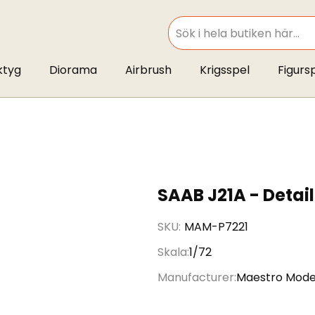
SEARCH
ktyg
Diorama
Airbrush
Krigsspel
Figurs
SAAB J21A - Detail
SKU
MAM-P7221
Skala
1/72
Manufacturer
Maestro Mode