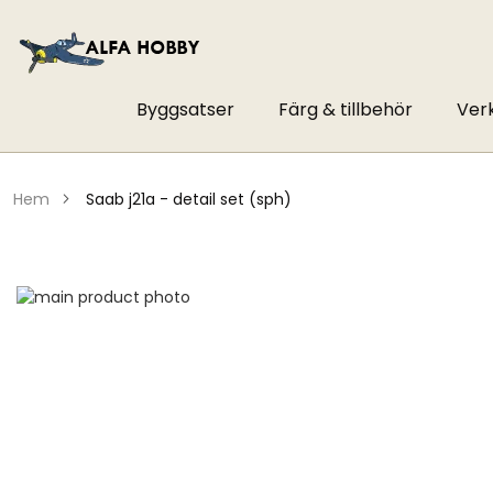
Byggsatser
Färg & tillbehör
Ver
hem
saab j21a - detail set (sph)
Hoppa
till
Hoppa
slutet
till
av
början
bildgalleriet
av
bildgalleriet