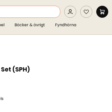
SEARCH
MIN 
pel
Böcker & övrigt
Fyndhörna
 Set (SPH)
ls