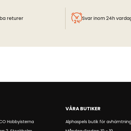
ba returer
Svar inom 24h varda
VÅRA BUTIKER
 CO Hobbyisterna
Alphaspels butik för avhämtning