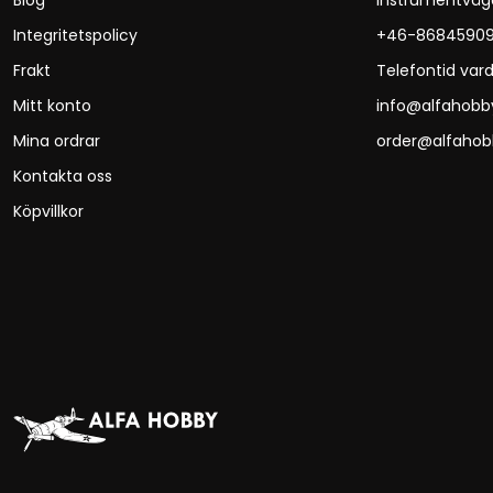
Blog
Instrumentväg
Integritetspolicy
+46-8684590
Frakt
Telefontid vard
Mitt konto
info@alfahobb
Mina ordrar
order@alfahob
Kontakta oss
Köpvillkor