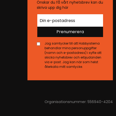
Önskar du få vårt nyhetsbrev kan du
skriva upp dig här
Prenumerera
Jag samtycker till att Hobbyisterna
behandlar mina personuppgifter
(namn och e-postadress) i syfte att
skicka nyhetsbrev och erbjudanden
via e-post. Jag kan när som helst
återkalla mitt samtycke.
Organisationsnummer: 556940-4204