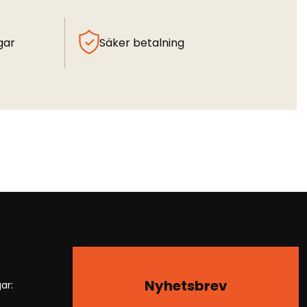
gar
Säker betalning
Nyhetsbrev
ar: