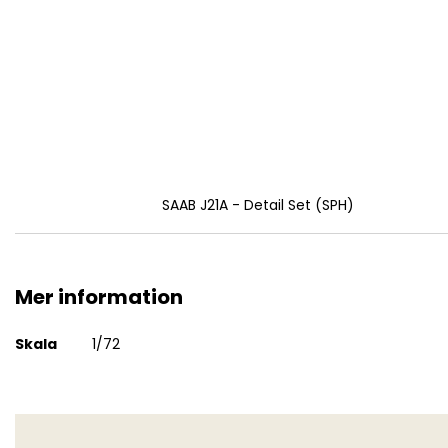
SAAB J21A - Detail Set (SPH)
Mer information
Mer
Skala
1/72
information