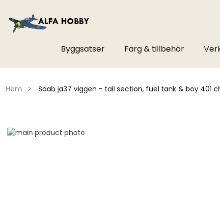
Byggsatser
Färg & tillbehör
Ver
hem
saab ja37 viggen - tail section, fuel tank & boy 401 
Hoppa
till
Hoppa
slutet
till
av
början
bildgalleriet
av
bildgalleriet