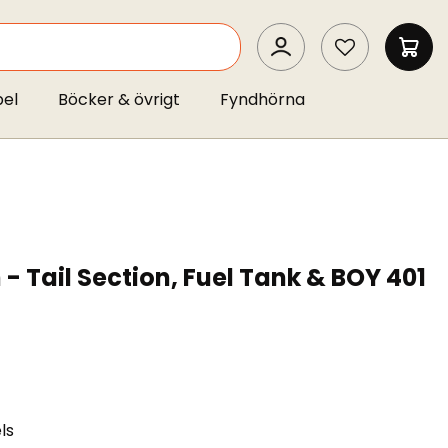
SEARCH
MIN 
pel
Böcker & övrigt
Fyndhörna
- Tail Section, Fuel Tank & BOY 401
ls