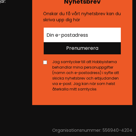
Nyhetsbrev
ar:
Önskar du få vårt nyhetsbrev kan du
skriva upp dig här
Prenumerera
Jag samtycker till att Hobbyisterna
behandlar mina personuppgifter
(namn och e-postadress) i syfte att
skicka nyhetsbrev och erbjudanden
via e-post. Jag kan när som helst
återkalla mitt samtycke.
Organisationsnummer: 556940-4204