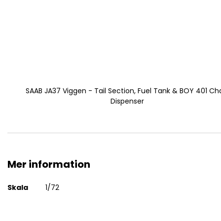
SAAB JA37 Viggen - Tail Section, Fuel Tank & BOY 401 Ch
Dispenser
Mer information
Mer
Skala
1/72
information