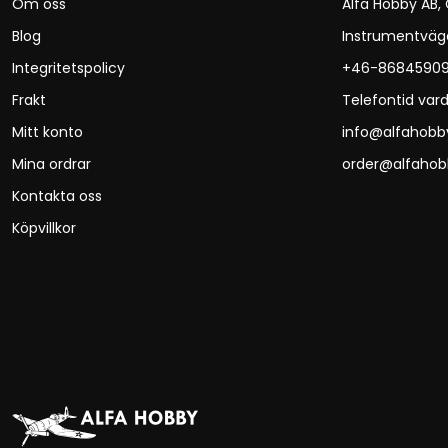
Om oss
Alfa Hobby AB,
Blog
Instrumentväg
Integritetspolicy
+46-8684590
Frakt
Telefontid vard
Mitt konto
info@alfahobb
Mina ordrar
order@alfahob
Kontakta oss
Köpvillkor