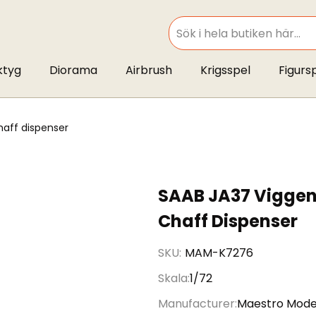
SEARCH
ktyg
Diorama
Airbrush
Krigsspel
Figurs
chaff dispenser
SAAB JA37 Viggen 
Chaff Dispenser
SKU
MAM-K7276
Skala
1/72
Manufacturer
Maestro Mode