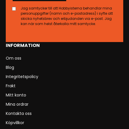
Jag samtycker till att Hobbyisterna behandlar mina
personuppgifter (namn och e-postadress) i syfte att
skicka nyhetsbrev och erbjudanden via e-post. Jag
kan när som helst återkalla mitt samtycke.
INFORMATION
Om oss
Blog
Integritetspolicy
Frakt
Mitt konto
Mina ordrar
Kontakta oss
Köpvillkor