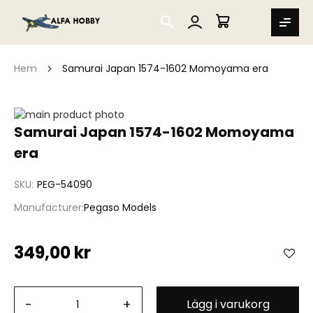
SEARCH
MIN VARUKORG
Hem
Samurai Japan 1574-1602 Momoyama era
Hoppa
till
Hoppa
Samurai Japan 1574-1602 Momoyama
slutet
till
era
av
början
bildgalleriet
av
bildgalleriet
SKU
PEG-54090
Manufacturer
Pegaso Models
349,00 kr
-
+
Lägg i varukorg